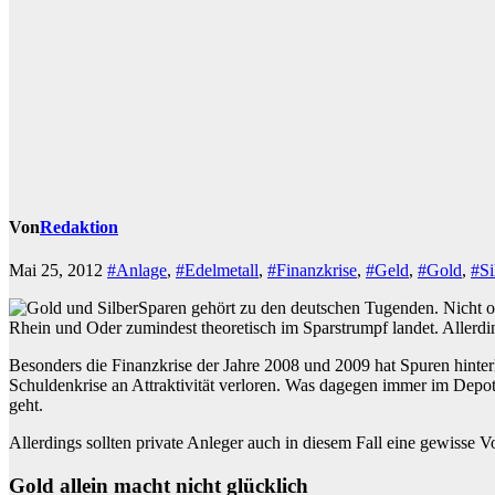
Von
Redaktion
Mai 25, 2012
#Anlage
,
#Edelmetall
,
#Finanzkrise
,
#Geld
,
#Gold
,
#Si
Sparen gehört zu den deutschen Tugenden. Nicht oh
Rhein und Oder zumindest theoretisch im Sparstrumpf landet. Allerdin
Besonders die Finanzkrise der Jahre 2008 und 2009 hat Spuren hinte
Schuldenkrise an Attraktivität verloren. Was dagegen immer im Depot 
geht.
Allerdings sollten private Anleger auch in diesem Fall eine gewisse Vors
Gold allein macht nicht glücklich