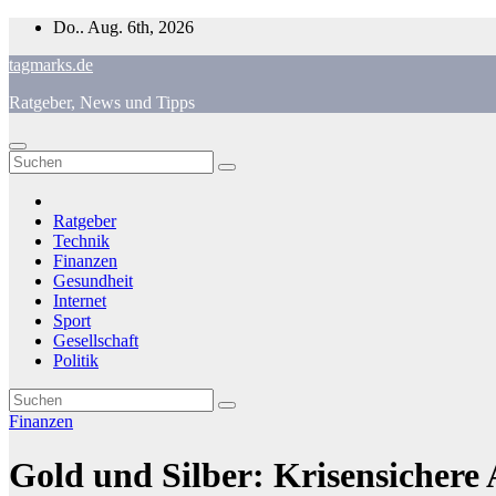
Zum
Do.. Aug. 6th, 2026
Inhalt
tagmarks.de
springen
Ratgeber, News und Tipps
Ratgeber
Technik
Finanzen
Gesundheit
Internet
Sport
Gesellschaft
Politik
Finanzen
Gold und Silber: Krisensichere