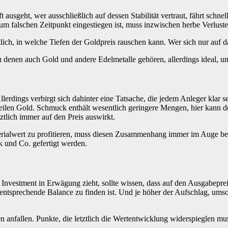
sgeht, wer ausschließlich auf dessen Stabilität vertraut, fährt schnel
m falschen Zeitpunkt eingestiegen ist, muss inzwischen herbe Verluste
tlich, in welche Tiefen der Goldpreis rauschen kann. Wer sich nur auf da
zu denen auch Gold und andere Edelmetalle gehören, allerdings ideal, um
lerdings verbirgt sich dahinter eine Tatsache, die jedem Anleger klar se
ilen Gold. Schmuck enthält wesentlich geringere Mengen, hier kann d
ztlich immer auf den Preis auswirkt.
ialwert zu profitieren, muss diesen Zusammenhang immer im Auge beha
 und Co. gefertigt werden.
 Investment in Erwägung zieht, sollte wissen, dass auf den Ausgabepre
ntsprechende Balance zu finden ist. Und je höher der Aufschlag, umso 
anfallen. Punkte, die letztlich die Wertentwicklung widerspieglen mu