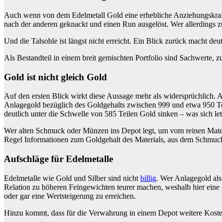
Auch wenn von dem Edelmetall Gold eine erhebliche Anziehungskraft au
nach der anderen geknackt und einen Run ausgelöst. Wer allerdings zu
Und die Talsohle ist längst nicht erreicht. Ein Blick zurück macht deu
Als Bestandteil in einem breit gemischten Portfolio sind Sachwerte, 
Gold ist nicht gleich Gold
Auf den ersten Blick wirkt diese Aussage mehr als widersprüchlich. Al
Anlagegold bezüglich des Goldgehalts zwischen 999 und etwa 950 Te
deutlich unter die Schwelle von 585 Teilen Gold sinken – was sich let
Wer alten Schmuck oder Münzen ins Depot legt, um vom reinen Mater
Regel Informationen zum Goldgehalt des Materials, aus dem Schmuck
Aufschläge für Edelmetalle
Edelmetalle wie Gold und Silber sind nicht
billig
. Wer Anlagegold als
Relation zu höheren Feingewichten teurer machen, weshalb hier eine e
oder gar eine Wertsteigerung zu erreichen.
Hinzu kommt, dass für die Verwahrung in einem Depot weitere Kosten 