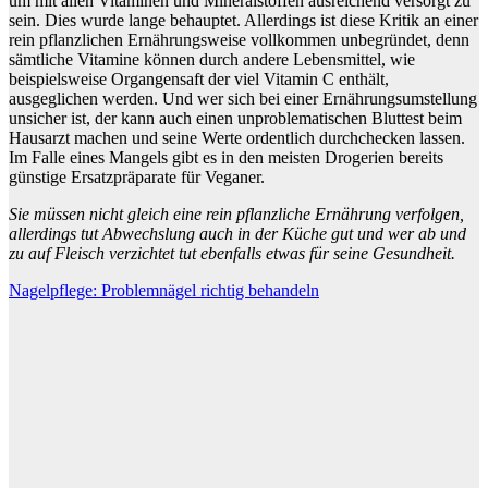
um mit allen Vitaminen und Mineralstoffen ausreichend versorgt zu
sein. Dies wurde lange behauptet. Allerdings ist diese Kritik an einer
rein pflanzlichen Ernährungsweise vollkommen unbegründet, denn
sämtliche Vitamine können durch andere Lebensmittel, wie
beispielsweise Organgensaft der viel Vitamin C enthält,
ausgeglichen werden. Und wer sich bei einer Ernährungsumstellung
unsicher ist, der kann auch einen unproblematischen Bluttest beim
Hausarzt machen und seine Werte ordentlich durchchecken lassen.
Im Falle eines Mangels gibt es in den meisten Drogerien bereits
günstige Ersatzpräparate für Veganer.
Sie müssen nicht gleich eine rein pflanzliche Ernährung verfolgen,
allerdings tut Abwechslung auch in der Küche gut und wer ab und
zu auf Fleisch verzichtet tut ebenfalls etwas für seine Gesundheit.
Beitragsnavigation
Nagelpflege: Problemnägel richtig behandeln