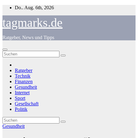
Zum
Do.. Aug. 6th, 2026
Inhalt
springen
tagmarks.de
Ratgeber, News und Tipps
Ratgeber
Technik
Finanzen
Gesundheit
Internet
Sport
Gesellschaft
Politik
Gesundheit