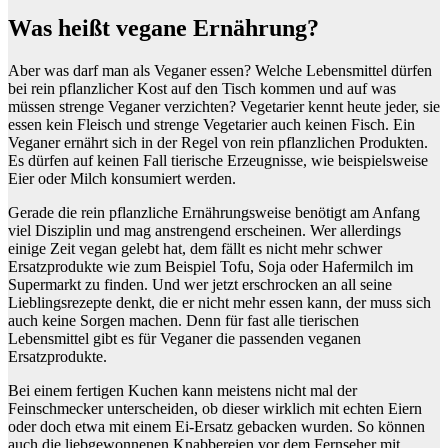
Was heißt vegane Ernährung?
Aber was darf man als Veganer essen? Welche Lebensmittel dürfen
bei rein pflanzlicher Kost auf den Tisch kommen und auf was
müssen strenge Veganer verzichten? Vegetarier kennt heute jeder, sie
essen kein Fleisch und strenge Vegetarier auch keinen Fisch. Ein
Veganer ernährt sich in der Regel von rein pflanzlichen Produkten.
Es dürfen auf keinen Fall tierische Erzeugnisse, wie beispielsweise
Eier oder Milch konsumiert werden.
Gerade die rein pflanzliche Ernährungsweise benötigt am Anfang
viel Disziplin und mag anstrengend erscheinen. Wer allerdings
einige Zeit vegan gelebt hat, dem fällt es nicht mehr schwer
Ersatzprodukte wie zum Beispiel Tofu, Soja oder Hafermilch im
Supermarkt zu finden. Und wer jetzt erschrocken an all seine
Lieblingsrezepte denkt, die er nicht mehr essen kann, der muss sich
auch keine Sorgen machen. Denn für fast alle tierischen
Lebensmittel gibt es für Veganer die passenden veganen
Ersatzprodukte.
Bei einem fertigen Kuchen kann meistens nicht mal der
Feinschmecker unterscheiden, ob dieser wirklich mit echten Eiern
oder doch etwa mit einem Ei-Ersatz gebacken wurden. So können
auch die liebgewonnenen Knabbereien vor dem Fernseher mit