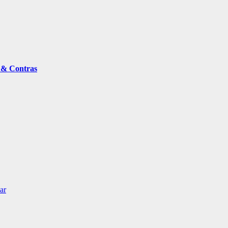
o & Contras
ar