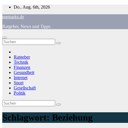
Zum
Do.. Aug. 6th, 2026
Inhalt
tagmarks.de
springen
Ratgeber, News und Tipps
Ratgeber
Technik
Finanzen
Gesundheit
Internet
Sport
Gesellschaft
Politik
Schlagwort:
Beziehung