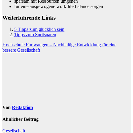
sparsam mit Ressourcen umgehen
für eine ausgewogene work-life-balance sorgen
Weiterführende Links
5 Tipps zum glücklich sein
Tipps zum Spritsparen
Beitragsnavigation
Hochschule Furtwangen – Nachhaltige Entwicklung für eine
bessere Gesellschaft
Von
Redaktion
Ähnlicher Beitrag
Gesellschaft