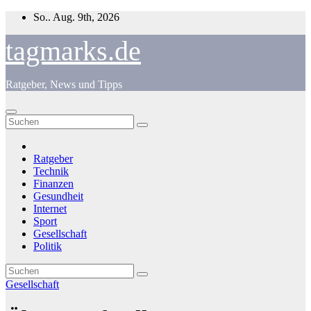
Zum
So.. Aug. 9th, 2026
Inhalt
springen
tagmarks.de
Ratgeber, News und Tipps
Ratgeber
Technik
Finanzen
Gesundheit
Internet
Sport
Gesellschaft
Politik
Gesellschaft